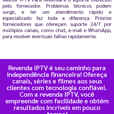
pelo fornecedor. Problemas técnicos podem
surgir, e ter um atendimento rápido e
especializado faz toda a diferença. Priorize
fornecedores que ofereçam suporte 24/7 por
múltiplos canais, como chat, e-mail e WhatsApp,
para resolver eventuais falhas rapidamente.
Revenda IPTV é seu caminho para
independência financeira! Ofereça
canais, séries e filmes aos seus
clientes com tecnologia confiável.
Com a revenda IPTV, você
empreende com facilidade e obtém
resultados incríveis em pouco
tempo!