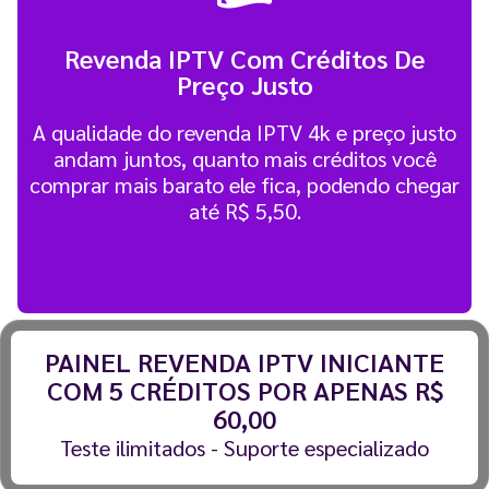
Revenda IPTV Com Créditos De
Preço Justo
A qualidade do revenda IPTV 4k e preço justo
andam juntos, quanto mais créditos você
comprar mais barato ele fica, podendo chegar
até R$ 5,50.
PAINEL REVENDA IPTV INICIANTE
COM 5 CRÉDITOS POR APENAS R$
60,00
Teste ilimitados - Suporte especializado