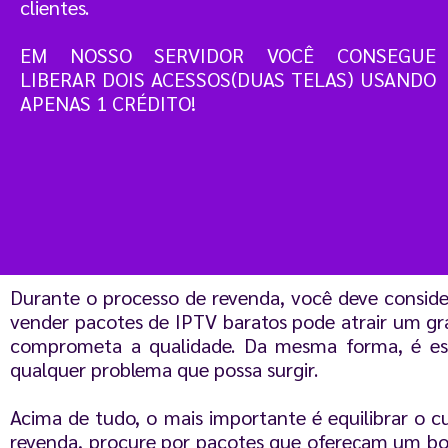
clientes.
EM NOSSO SERVIDOR VOCÊ CONSEGUE
LIBERAR DOIS ACESSOS(DUAS TELAS) USANDO
APENAS 1 CRÉDITO!
Durante o processo de revenda, você deve conside
vender pacotes de IPTV baratos pode atrair um gr
comprometa a qualidade. Da mesma forma, é esse
qualquer problema que possa surgir.
Acima de tudo, o mais importante é equilibrar o c
revenda, procure por pacotes que ofereçam um bom 