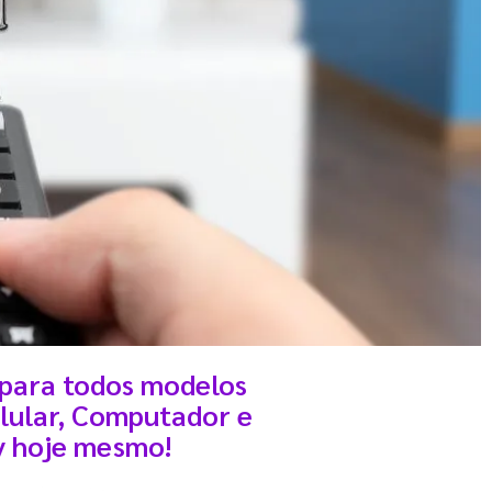
 para todos modelos
ão imediata.
elular, Computador e
v hoje mesmo!
tes ao vivo com