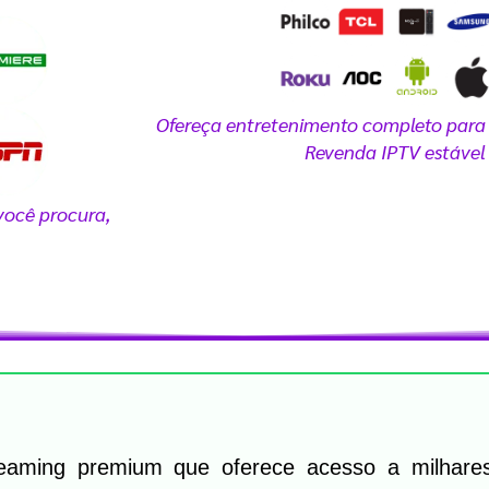
áxima qualidade e sem interrupções na tel
Comprar Painel IPTV Agora
Ofereça entretenimento completo para 
Revenda IPTV estável
você procura,
aming premium que oferece acesso a milhares