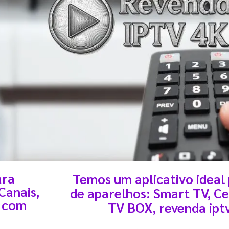
ara
Temos um aplicativo ideal
Canais,
acesso ao IPTV Wplay com ativaç
de aparelhos: Smart TV, C
s com
TV BOX, revenda ipt
cnologia do IPTV Wplay para assistir espor