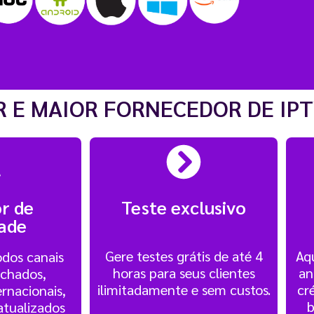
 E MAIOR FORNECEDOR DE IPT
r de
Teste exclusivo
dade
Gere testes grátis de até 4
Aqu
dos canais
horas para seus clientes
an
echados,
ilimitadamente e sem custos.
cr
ernacionais,
b
 atualizados