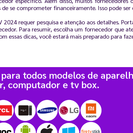
ecedor específico. Além disso, muitos fornecedores
es de se comprometer financeiramente. Isso pode ser 
2024 requer pesquisa e atenção aos detalhes. Porta
rnecedor. Para resumir, escolha um fornecedor que at
om essas dicas, você estará mais preparado para faz
 para todos modelos de aparelh
r, computador e tv box.