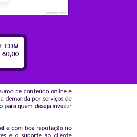
TE COM
 60,00
nsumo de conteúdo online e
 a demanda por serviços de
o para quem deseja investir
vel e com boa reputação no
ores e o suporte ao cliente