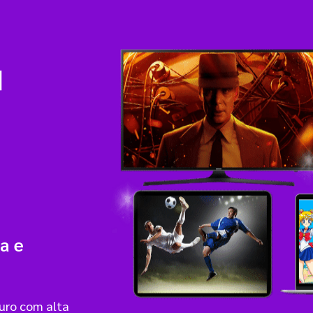
a e
guro com alta