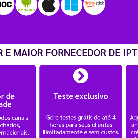
 E MAIOR FORNECEDOR DE IPT
r de
Teste exclusivo
dade
Gere testes grátis de até 4
Aqu
dos canais
horas para seus clientes
an
echados,
ilimitadamente e sem custos.
cr
ernacionais,